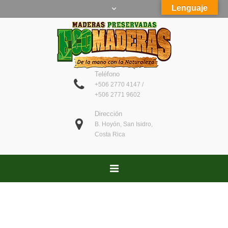
Lenguaje
Teléfono
+506 2770 4147 /
+506 2771 9602
Dirección
B. Hoyón, San Isidro,
Costa Rica
CÓMO LO HACEMOS
Trabajo esmerado y profesional, con un compromiso para
brindar un 100% de satisfacción a nuestros clientes.