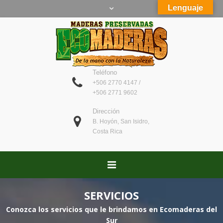
Lenguaje
Teléfono
+506 2770 4147 /
+506 2771 9602
Dirección
B. Hoyón, San Isidro,
Costa Rica
SERVICIOS
Conozca los servicios que le brindamos en Ecomaderas del
Sur