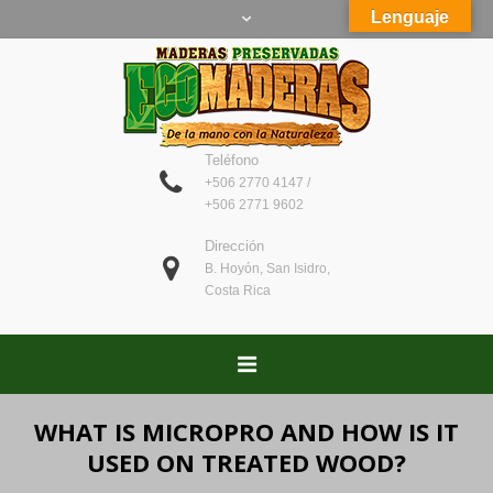
Lenguaje
Teléfono
+506 2770 4147 /
+506 2771 9602
Dirección
B. Hoyón, San Isidro,
Costa Rica
WHAT IS MICROPRO AND HOW IS IT
USED ON TREATED WOOD?