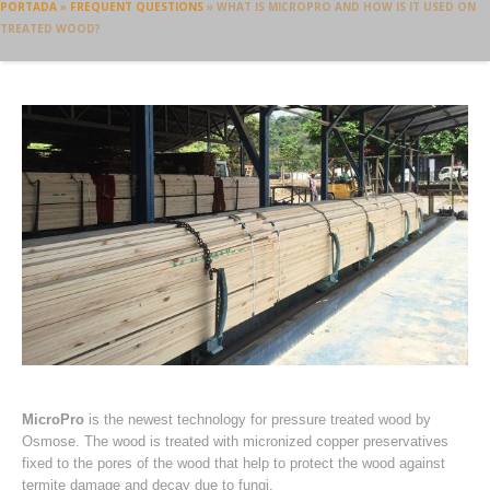
PORTADA
»
FREQUENT QUESTIONS
»
WHAT IS MICROPRO AND HOW IS IT USED ON
TREATED WOOD?
MicroPro
is the newest technology for pressure treated wood by
Osmose. The wood is treated with micronized copper preservatives
fixed to the pores of the wood that help to protect the wood against
termite damage and decay due to fungi.