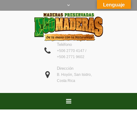
Lenguaje
Teléfono
+506 2770 4147 /
+506 2771 9602
Dirección
B. Hoyón, San Isidro,
Costa Rica