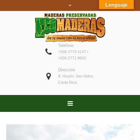
Lenguaje
Teléfono
+506 2770 4147 /
+506 2771 9602
Dirección
B. Hoyón, San Isidro,
Costa Rica