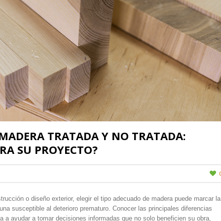
E MADERA TRATADA Y NO TRATADA:
ARA SU PROYECTO?
trucción o diseño exterior, elegir el tipo adecuado de madera puede marcar la
 una susceptible al deterioro prematuro. Conocer las principales diferencias
va a ayudar a tomar decisiones informadas que no solo beneficien su obra,