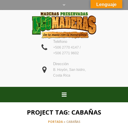
Lenguaje
Teléfono
+506 2770 4147 /
+506 2771 9602
Dirección
B. Hoyón, San Isidro,
Costa Rica
PROJECT TAG:
CABAÑAS
PORTADA
»
CABAÑAS