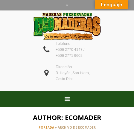
Lenguaje
Teléfono
+506 2770 4147 /
+506 2771 9602
Dirección
B. Hoyón, San Isidro,
Costa Rica
AUTHOR: ECOMADER
PORTADA
»
ARCHIVO DE ECOMADER