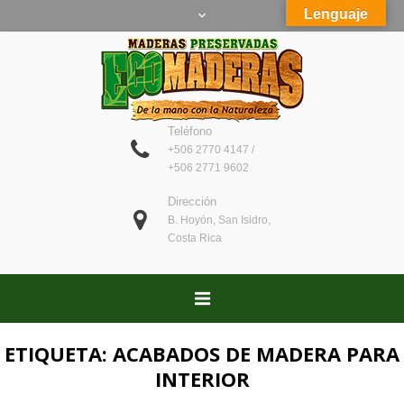
Lenguaje
Teléfono
+506 2770 4147 /
+506 2771 9602
Dirección
B. Hoyón, San Isidro,
Costa Rica
ETIQUETA:
ACABADOS DE MADERA PARA
INTERIOR