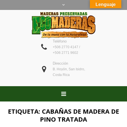
Lenguaje
Teléfono
+506 2770 4147 /
+506 2771 9602
Dirección
B. Hoyón, San Isidro,
Costa Rica
ETIQUETA:
CABAÑAS DE MADERA DE
PINO TRATADA