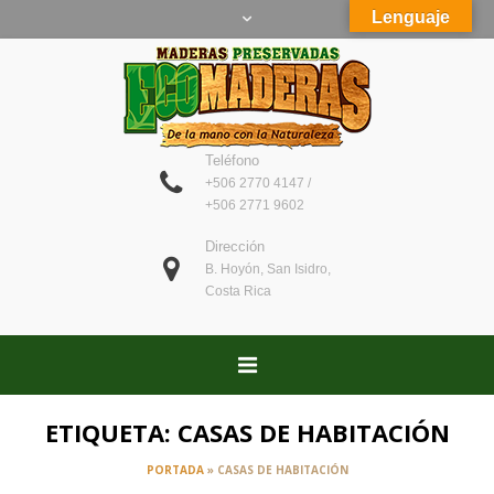
Lenguaje
Teléfono
+506 2770 4147 /
+506 2771 9602
Dirección
B. Hoyón, San Isidro,
Costa Rica
ETIQUETA:
CASAS DE HABITACIÓN
PORTADA
»
CASAS DE HABITACIÓN