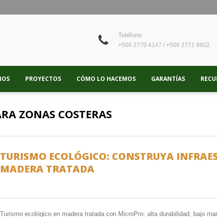
Teléfono
+506 2770 4147 / +506 2771 9602
IOS
PROYECTOS
CÓMO LO HACEMOS
GARANTÍAS
RECU
RA ZONAS COSTERAS
TURISMO ECOLÓGICO: CONSTRUYA INFRAE
MADERA TRATADA
Turismo ecológico en madera tratada con MicroPro: alta durabilidad, bajo m