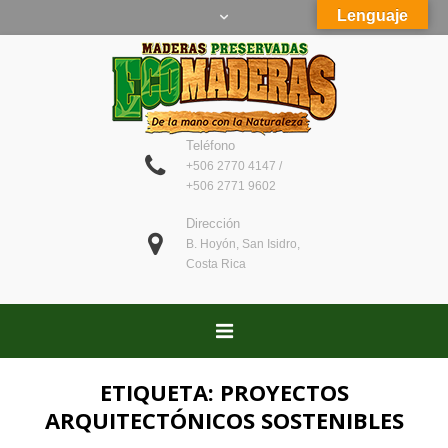
Lenguaje
Teléfono
+506 2770 4147 /
+506 2771 9602
Dirección
B. Hoyón, San Isidro,
Costa Rica
ETIQUETA:
PROYECTOS
ARQUITECTÓNICOS SOSTENIBLES