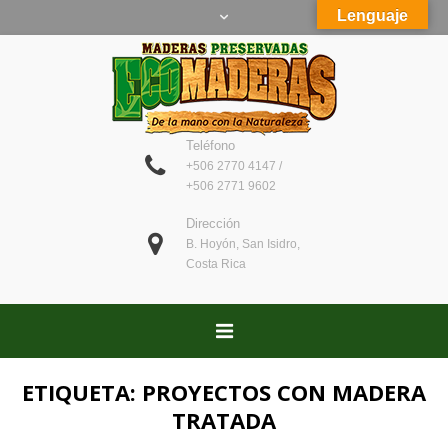
Lenguaje
Teléfono
+506 2770 4147 /
+506 2771 9602
Dirección
B. Hoyón, San Isidro,
Costa Rica
ETIQUETA:
PROYECTOS CON MADERA
TRATADA